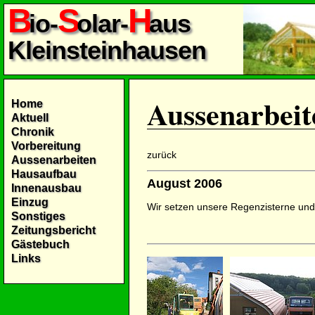
B
S
H
io-
olar-
aus
Kleinsteinhausen
Aussenarbeit
Home
Aktuell
Chronik
Vorbereitung
zurück
Aussenarbeiten
Hausaufbau
August 2006
Innenausbau
Einzug
Wir setzen unsere Regenzisterne un
Sonstiges
Zeitungsbericht
Gästebuch
Links