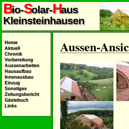
B
S
H
io-
olar-
aus
Kleinsteinhausen
Aussen-Ansic
Home
Aktuell
Chronik
Vorbereitung
Aussenarbeiten
Hausaufbau
Innenausbau
Einzug
Sonstiges
Zeitungsbericht
Gästebuch
Links